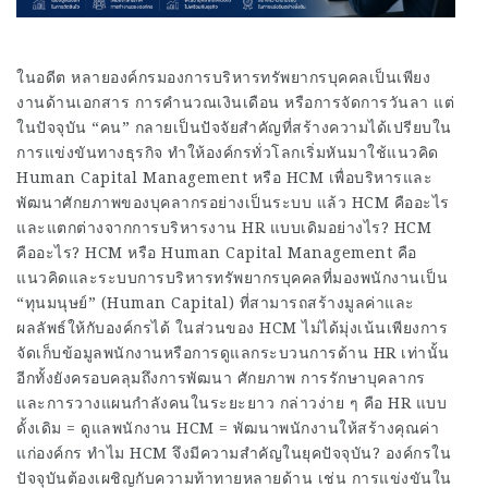
ในอดีต หลายองค์กรมองการบริหารทรัพยากรบุคคลเป็นเพียง
งานด้านเอกสาร การคำนวณเงินเดือน หรือการจัดการวันลา แต่
ในปัจจุบัน “คน” กลายเป็นปัจจัยสำคัญที่สร้างความได้เปรียบใน
การแข่งขันทางธุรกิจ ทำให้องค์กรทั่วโลกเริ่มหันมาใช้แนวคิด
Human Capital Management หรือ HCM เพื่อบริหารและ
พัฒนาศักยภาพของบุคลากรอย่างเป็นระบบ แล้ว HCM คืออะไร
และแตกต่างจากการบริหารงาน HR แบบเดิมอย่างไร? HCM
คืออะไร? HCM หรือ Human Capital Management คือ
แนวคิดและระบบการบริหารทรัพยากรบุคคลที่มองพนักงานเป็น
“ทุนมนุษย์” (Human Capital) ที่สามารถสร้างมูลค่าและ
ผลลัพธ์ให้กับองค์กรได้ ในส่วนของ HCM ไม่ได้มุ่งเน้นเพียงการ
จัดเก็บข้อมูลพนักงานหรือการดูแลกระบวนการด้าน HR เท่านั้น
อีกทั้งยังครอบคลุมถึงการพัฒนา ศักยภาพ การรักษาบุคลากร
และการวางแผนกำลังคนในระยะยาว กล่าวง่าย ๆ คือ HR แบบ
ดั้งเดิม = ดูแลพนักงาน HCM = พัฒนาพนักงานให้สร้างคุณค่า
แก่องค์กร ทำไม HCM จึงมีความสำคัญในยุคปัจจุบัน? องค์กรใน
ปัจจุบันต้องเผชิญกับความท้าทายหลายด้าน เช่น การแข่งขันใน