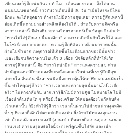
เขียนเองก็รู้สึกเช่นกันว่า ทำไม…เดือนมกราคม…ถึงได้นาน
นนนนนนขนาดนี้ ราวกับว่าเดือนนี้มี 36 วัน “เมื่อไหร่จะปีใหม่
อีกนะ จะได้หยุดยาว ทำงานไม่มีความสุขเลย” ความรู้สึกเหล่านี้
ย่อมเกิดขึ้นตามมาอย่างหลีกเลี่ยงไม่ได้ . สำหรับความคิดหรือ
อาการเหล่านี้ มีคำอธิบายทางวิทยาศาสตร์เป็นข้อมูล ยืนยันว่า
“ท่านไม่ได้รู้สึกแบบนี้คนเดียว” สามารถเกิดขึ้นกับใครก็ได้ และ
ไม่ใช่เรื่องแปลกเลยค่ะ . ความรู้สึกที่คิดว่า เดือนมกราคมนั้น
ผ่านไปช้ามาก เหตุการณ์ที่เกิดขึ้นในเดือนแรกของปีนั้นช่าง
เยอะเสียจนคิดว่าผ่านไปแล้ว 3 เดือน ปัจจัยหลักที่ทำให้เกิด
ความรู้สึกเหล่านี้ คือ “สารโดปามีน” สารแห่งความสุข ส่วน
สำคัญของนาฬิกาสมองที่จะหลั่งออกมาในช่วงที่เรารู้สึกมีสุข
สบายใจ ตื่นเต้น ซึ่งสารชนิดนี้จะกระตุ้นให้นาฬิกาสมองเดินเร็ว
ขึ้น ทำให้คุณรู้สึกว่า “ช่วงเวลาแห่งความสุขนั้นผ่านไปไวเสีย
จริง” ในทางกลับกัน หากเรารู้สึกไม่มีความสุข ไม่สบายใจ ไม่มี
เรื่องน่าตื่นเต้นใด ๆ หรือมีเรื่องเครียดให้สมองต้องโฟกัสกับสิ่ง
เร้าเหล่านั้น ก็ยิ่งทำให้รู้สึกว่า เวลานั้นผ่านไปช้าจนน่าหงุดหงิด
ทั้ง ๆ ที่เวลาก็เดินไปตามปกติของมัน ยิ่งถ้าบริษัทของคุณงาน
เข้าตั้งแต่เดือนแรกของปี (งานเข้า ที่หมายถึง งานยุ่ง งานเยอะ
งานเร่ง) ความหงุดหงิดใจนี้จะยิ่งทวีคูณขึ้นไปอีก และเมื่อ