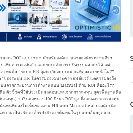
 คำนวณ ROI แบบง่าย ๆ สำหรับองค์กร หลายองค์กรทราบดีว่า
เพิ่มความแม่นยำ และยกระดับการบริหารบุคลากรได้ แต่
จลงทุนคือ “ระบบ HR คุ้มค่ากับงบประมาณที่ต้องจ่ายหรือไม่?”
ค่าของระบบ HR ไม่ควรมองเฉพาะค่าซอฟต์แวร์ แต่ควรมองถึง
นปัจจุบันจากกระบวนการทำงานแบบ Manual ด้วย ROI คืออะไร?
อ ตัวชี้วัดที่ใช้ประเมินผลตอบแทนจากการลงทุน สูตรพื้นฐานคือ
ินลงทุน) ÷ เงินลงทุน × 100 ยิ่งค่า ROI สูง ยิ่งแสดงว่าการลงทุน
กร ต้นทุนที่มองไม่เห็นของงาน HR แบบ Manual หลายองค์กรคิด
่ในความเป็นจริง องค์กรกำลังจ่ายต้นทุนในรูปแบบอื่นอยู่ตลอด