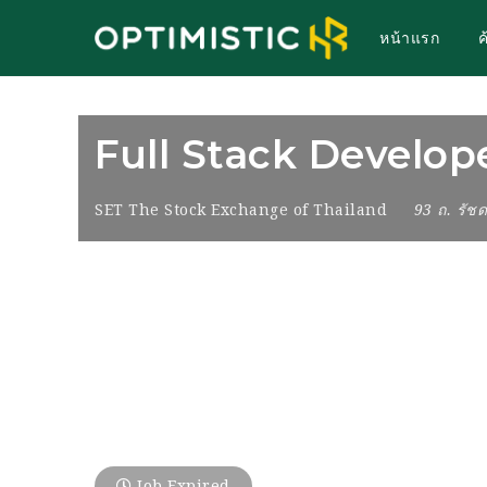
หน้าแรก
Full Stack Develop
SET The Stock Exchange of Thailand
93 ถ. รัช
Job Expired