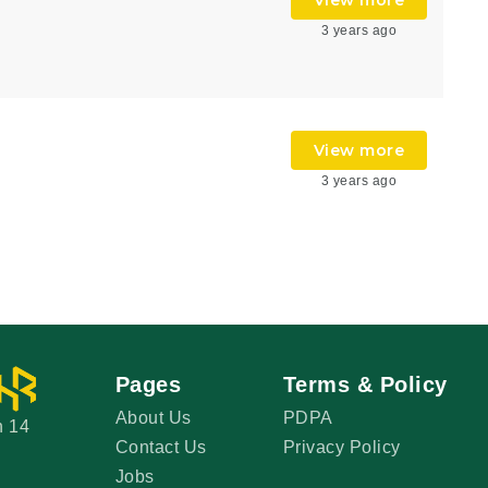
3 years ago
View more
3 years ago
Pages
Terms & Policy
About Us
PDPA
n 14
Contact Us
Privacy Policy
Jobs