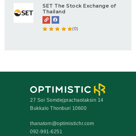
SET The Stock Exchange of
Thailand
(0)
27 Soi Somdejprachaotaksin 14
Bukkalo Thonburi 10600
thanatorn@optimistichr.com
092-991-6251