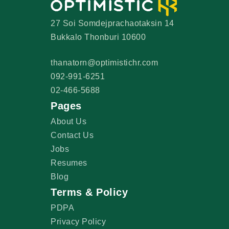
27 Soi Somdejprachaotaksin 14
Bukkalo Thonburi 10600
thanatorn@optimistichr.com
092-991-6251
02-466-5688
Pages
About Us
Contact Us
Jobs
Resumes
Blog
Terms & Policy
PDPA
Privacy Policy