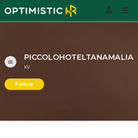
Nav
PICCOLOHOTELTANAMALIA
KV
Follow