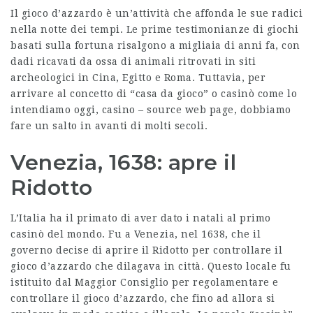
Il gioco d’azzardo è un’attività che affonda le sue radici
nella notte dei tempi. Le prime testimonianze di giochi
basati sulla fortuna risalgono a migliaia di anni fa, con
dadi ricavati da ossa di animali ritrovati in siti
archeologici in Cina, Egitto e Roma. Tuttavia, per
arrivare al concetto di “casa da gioco” o casinò come lo
intendiamo oggi, casino –
source web page
, dobbiamo
fare un salto in avanti di molti secoli.
Venezia, 1638: apre il
Ridotto
L’Italia ha il primato di aver dato i natali al primo
casinò del mondo. Fu a Venezia, nel 1638, che il
governo decise di aprire il Ridotto per controllare il
gioco d’azzardo che dilagava in città. Questo locale fu
istituito dal Maggior Consiglio per regolamentare e
controllare il gioco d’azzardo, che fino ad allora si