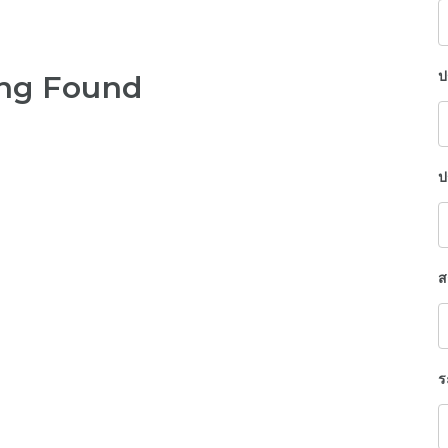
K
ป
ng Found
ป
ส
ร